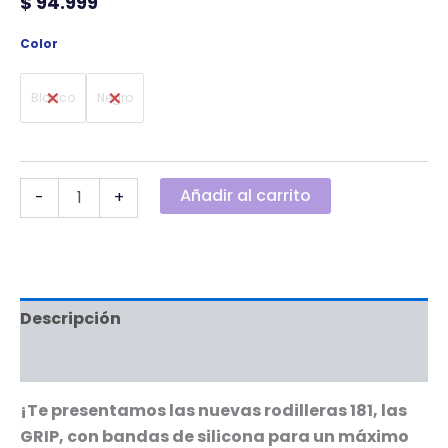
$
94.999
Color
Blanco
Negro
Añadir al carrito
-
+
Descripción
Información adicional
¡Te presentamos las nuevas rodilleras 181, las
GRIP, con bandas de silicona para un máximo