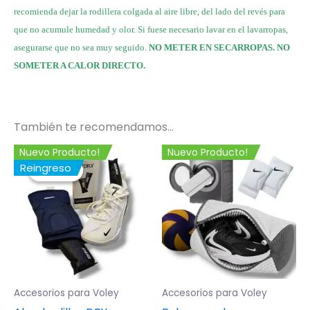
recomienda dejar la rodillera colgada al aire libre, del lado del revés para
que no acumule humedad y olor. Si fuese necesario lavar en el lavarropas,
asegurarse que no sea muy seguido.
NO METER EN SECARROPAS. NO
SOMETER A CALOR DIRECTO.
También te recomendamos…
El
El
Nuevo Producto!
Nuevo Producto!
precio
precio
Reingreso
¡Oferta!
¡Oferta!
original
actual
era:
es:
$ 39.999.
$ 37.999.
Accesorios para Voley
Accesorios para Voley