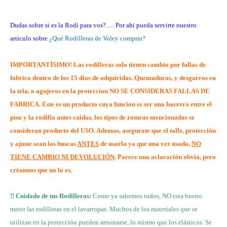
Dudas sobre si es la Rodi para vos?…. Por ahi pueda servirte nuestro
articulo sobre
¿Qué Rodilleras de Voley comprar?
IMPORTANTÍSIMO! Las rodilleras solo tienen cambio por fallas de
fabrica dentro de los 15 dias de adquiridas. Quemaduras, y desgarros en
la tela, o agujeros en la proteccion NO SE CONSIDERAS FALLAS DE
FABRICA. Este es un producto cuya funcion es ser una barrera entre el
piso y la rodilla antes caidas, los tipos de roturas mencionadas se
consideran producto del USO. Ademas, asegurate que el talle, protección
y ajuste sean los buscas
ANTES
de usarla ya que una vez usada,
NO
TIENE CAMBIO NI DEVOLUCIÓN
. Parece una aclaración obvia, pero
créannos que no lo es.
!! Cuidado de tus Rodilleras:
Como ya sabemos todos, NO esta bueno
meter las rodilleras en el lavarropas. Muchos de los materiales que se
utilizan en la protección pueden arruinarse, lo mismo que los elásticos. Se