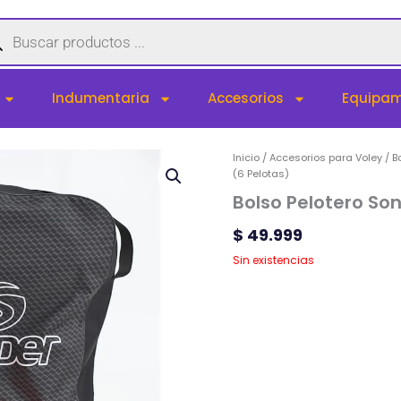
queda
uctos
Indumentaria
Accesorios
Equipam
Inicio
/
Accesorios para Voley
/
B
(6 Pelotas)
Bolso Pelotero Son
$
49.999
Sin existencias