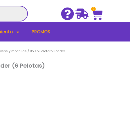
Cart
0
iento
PROMOS
olsos y mochilas
/ Bolso Pelotero Sonder
der (6 Pelotas)