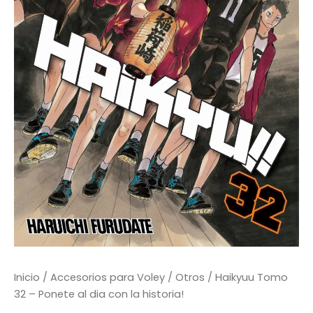
Inicio
/
Accesorios para Voley
/
Otros
/ Haikyuu Tomo
32 – Ponete al dia con la historia!