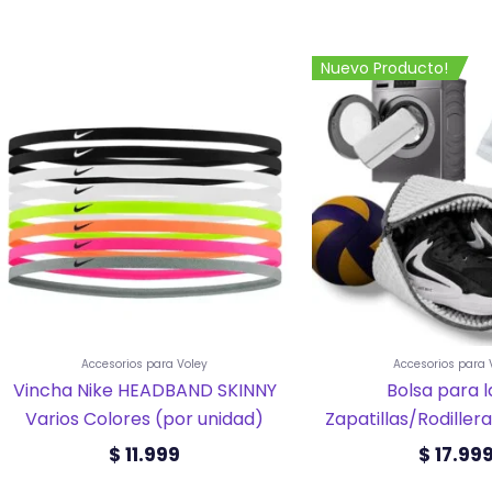
Este
Nuevo Producto!
producto
tiene
múltiples
variantes.
Las
opciones
se
pueden
elegir
en
la
página
de
producto
Accesorios para Voley
Accesorios para 
Vincha Nike HEADBAND SKINNY
Bolsa para l
Varios Colores (por unidad)
Zapatillas/Rodillera
$
11.999
$
17.99