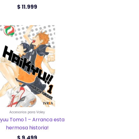
$
11.999
Accesorios para Voley
kyuu Tomo 1 – Arranca esta
hermosa historia!
$
9.499