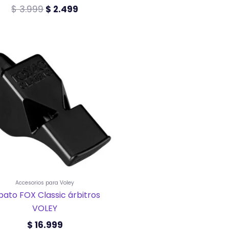
$
3.999
$
2.499
Este
producto
tiene
múltiples
variantes.
Las
opciones
se
pueden
elegir
en
la
página
de
producto
Accesorios para Voley
lbato FOX Classic árbitros
VOLEY
$
16.999