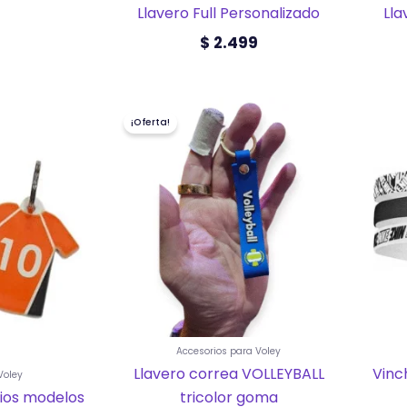
)
Llavero Full Personalizado
Lla
$
2.499
El
El
ucto
¡Oferta!
precio
precio
original
actual
ples
era:
es:
ntes.
$ 2.499.
$ 1.499.
ones
en
na
ucto
Accesorios para Voley
Llavero correa VOLLEYBALL
Vinc
Voley
rios modelos
tricolor goma