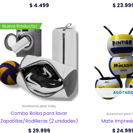
$
4.499
$
23.99
Este
Nuevo Producto!
prod
tiene
múlti
varia
Las
opci
se
pued
elegir
en
la
AGOTAD
pági
de
prod
Accesorios para Voley
Combo Bolsa para lavar
Accesorios para 
Zapatillas/Rodilleras (2 unidades)
Mate Impresi
$
29.999
$
24.99