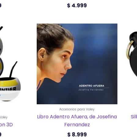
9
$
4.999
ucto
ples
ntes.
ones
en
O
na
ucto
Accesorios para Voley
Libro Adentro Afuera, de Josefina
Si
Voley
on 3D
Fernandez
9
$
8.999