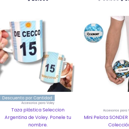
Este
prod
tiene
múlti
varia
Las
opci
se
pued
elegir
en
la
pági
de
prod
Descuento por Cantidad
Accesorios para Voley
Taza plástica Seleccion
Accesorios para 
Argentina de Voley. Ponele tu
Mini Pelota SONDER
nombre.
Colecció