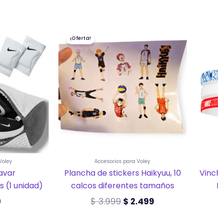
El
El
¡Oferta!
precio
precio
original
actual
era:
es:
$ 3.999.
$ 2.499.
Voley
Accesorios para Voley
avar
Plancha de stickers Haikyuu, 10
Vinc
s (1 unidad)
calcos diferentes tamaños
9
$
3.999
$
2.499