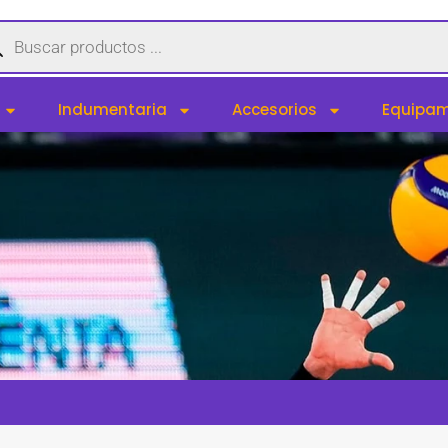
queda
uctos
Indumentaria
Accesorios
Equipam