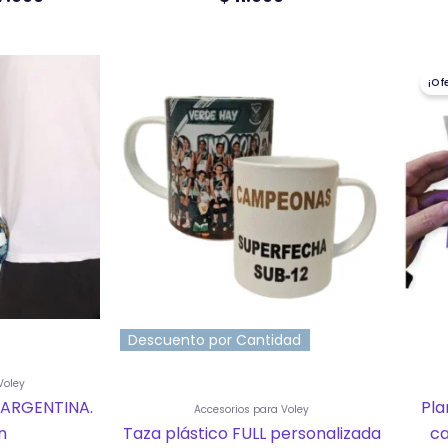
ucto
¡Of
ples
ntes.
ones
en
na
ucto
Descuento por Cantidad
Voley
 ARGENTINA.
Pla
Accesorios para Voley
n
Taza plástico FULL personalizada
ca