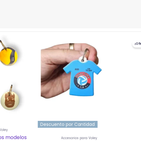
ucto
¡Of
ples
ntes.
ones
en
na
ucto
Descuento por Cantidad
Voley
ios modelos
Accesorios para Voley