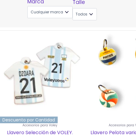
Marca
Talle
Este
prod
tiene
múlti
varia
Las
opci
se
pued
elegir
en
la
pági
de
prod
Descuento por Cantidad
Accesorios para Voley
Accesorios para 
Llavero Selección de VOLEY.
Llavero Pelota var