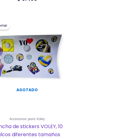
El
El
erta!
precio
precio
original
actual
era:
es:
$ 3.999.
$ 2.499.
AGOTADO
Accesorios para Voley
ncha de stickers VOLEY, 10
lcos diferentes tamaños