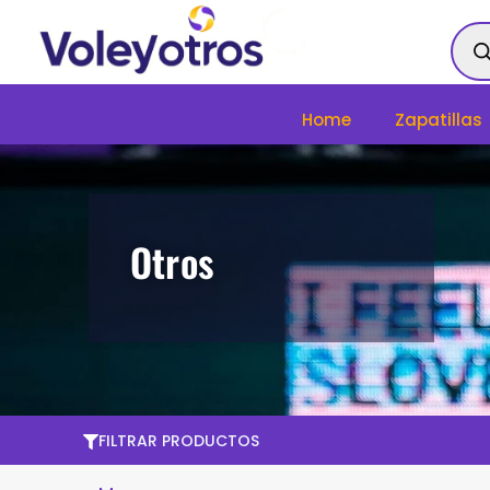
Ir
Bús
al
de
contenido
prod
Home
Zapatillas
Otros
FILTRAR PRODUCTOS