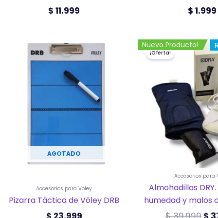
$
11.999
$
1.999
El
Nuevo Producto!
¡Oferta!
pre
ori
era
$ 3
AGOTADO
Accesorios para 
Almohadillas DRY
Accesorios para Voley
Pizarra Táctica de Vóley DRB
humedad y malos o
$
23.999
$
39.999
$
3