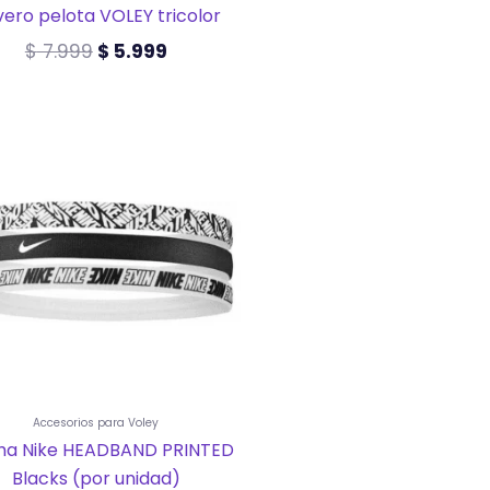
vero pelota VOLEY tricolor
$
7.999
$
5.999
Accesorios para Voley
ha Nike HEADBAND PRINTED
Blacks (por unidad)