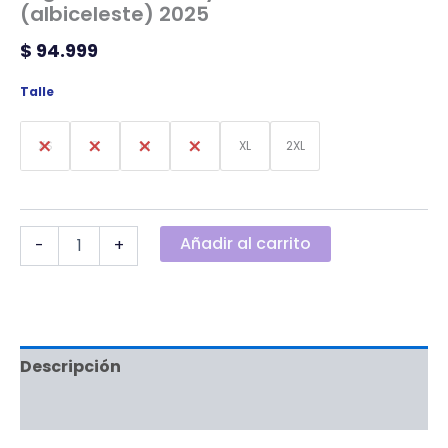
(albiceleste) 2025
$
94.999
Talle
XS
S
M
L
XL
2XL
Añadir al carrito
-
+
Descripción
Información adicional