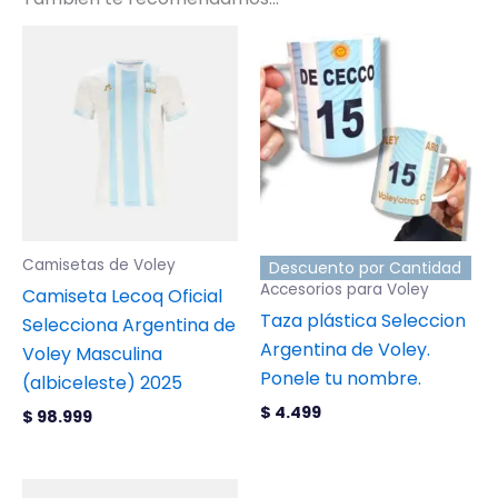
Este
producto
tiene
múltiples
variantes.
Las
opciones
se
Camisetas de Voley
Descuento por Cantidad
pueden
Accesorios para Voley
Camiseta Lecoq Oficial
elegir
Taza plástica Seleccion
Selecciona Argentina de
en
Argentina de Voley.
Voley Masculina
la
Ponele tu nombre.
(albiceleste) 2025
página
$
4.499
de
$
98.999
producto
Este