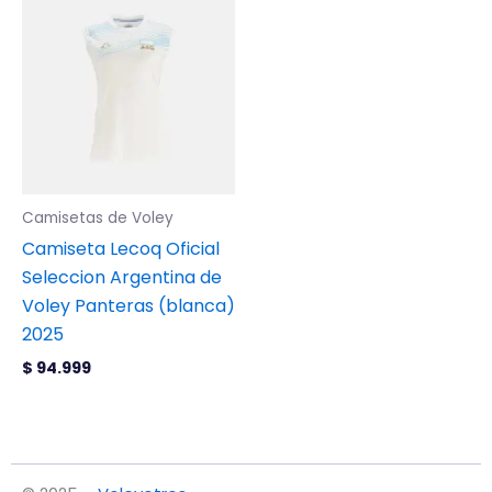
producto
tiene
múltiples
variantes.
Las
opciones
se
Camisetas de Voley
pueden
Camiseta Lecoq Oficial
elegir
Seleccion Argentina de
en
Voley Panteras (blanca)
la
2025
página
de
$
94.999
producto