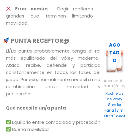
Error común
: Elegir rodilleras
grandes que terminan limitando
movilidad.
PUNTA RECEPTOR@
AGO
El/La punta probablemente tenga el rol
TAD
Este
más equilibrado del vóley moderno.
O
produc
Ataca, recibe, defiende y participa
tiene
constantemente en todas las fases del
múltipl
juego. Por eso, normalmente necesita una
Accesorios
variante
para Voley
combinación entre movilidad y
Las
protección.
Rodilleras
de Voley
opcione
Sonder
se
Qué necesita un/a punta
Plana (Simil
pueden
Errea Tokio)
Equilibrio entre comodidad y protección
elegir
$
49.999
Buena movilidad
en