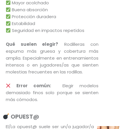
Mayor acolchado
elegir
$
75.999
Buena absorción
en
Protección duradera
la
Estabilidad
página
Seguridad en impactos repetidos
de
produc
Qué suelen elegir?
Rodilleras con
espuma más gruesa y cobertura más
amplia. Especialmente en entrenamientos
intensos o en jugadores/as que sienten
molestias frecuentes en las rodillas.
Error común:
Elegir modelos
demasiado finos solo porque se sienten
más cómodos.
OPUEST@
El/La opuest@ suele ser un/a jugador/a