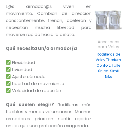
L@s armador@s viven en
Este
movimiento. Cambian de dirección
producto
constantemente, frenan, aceleran y
tiene
necesitan mucha libertad para
múltiples
moverse rápido hacia la pelota.
variantes.
Accesorios
Las
para Voley
Qué necesita un/a armador/a
opciones
Rodilleras de
Voley Thorium
se
Flexibilidad
Confort. Talle
Liviandad
pueden
único. Simil
Ajuste cómodo
Nike
elegir
Libertad de movimiento
$
54.999
en
Velocidad de reacción
la
página
Qué suelen elegir?
Rodilleras más
de
flexibles y menos voluminosas. Muchos
producto
armadores priorizan sentir rapidez
antes que una protección exagerada.