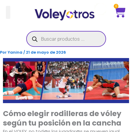
Ir
Ca
0
al
contenido
Búsqueda
de
productos
Por
Yanina
/
21 de mayo de 2026
Cómo elegir rodilleras de vóley
según tu posición en la cancha
En el VOLEY, no tod@s los jugador@s se mueven igual.