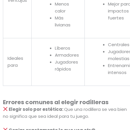
Ventajas
Menos
Mejor par
calor
impactos
Más
fuertes
livianas
Centrale
Líberos
Jugadore
Armadores
Ideales
molestia
Jugadores
para
Entrenam
rápidos
intensos
Errores comunes al elegir rodilleras
Elegir solo por estética:
Que una rodillera se vea bien
no significa que sea ideal para tu juego.