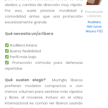
tiene
desliza y cambia de dirección muy rápido.
múltipl
Por eso, suele priorizar movilidad y
Prevención
variant
comodidad antes que una protección
Lesiones
Las
excesivamente grande.
Rodillera
FMV (simil
opcion
Mizuno T10)
se
Qué necesita un/a líbero
$
44.999
puede
Rodillera liviana
elegir
Buena flexibilidad
en
Perfil más bajo
la
Protección cómoda para defensas
página
repetidas
de
produc
Qué suelen elegir?
Much@s líberos
prefieren modelos compactos o con
menos volumen para sentirse más rápidos
y libres al moverse. Incluso en el vóley
internacional es común ver líberos usando