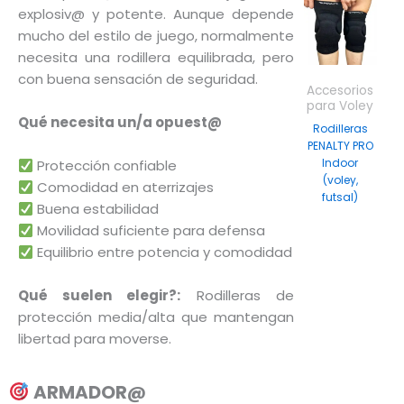
Este
explosiv@ y potente. Aunque depende
product
mucho del estilo de juego, normalmente
tiene
necesita una rodillera equilibrada, pero
múltiple
con buena sensación de seguridad.
Accesorios
variantes
para Voley
Las
Qué necesita un/a opuest@
Rodilleras
opcione
PENALTY PRO
Indoor
se
Protección confiable
(voley,
Comodidad en aterrizajes
pueden
futsal)
Buena estabilidad
elegir
$
89.999
Movilidad suficiente para defensa
en
Equilibrio entre potencia y comodidad
la
página
Qué suelen elegir?:
Rodilleras de
de
protección media/alta que mantengan
product
libertad para moverse.
ARMADOR@