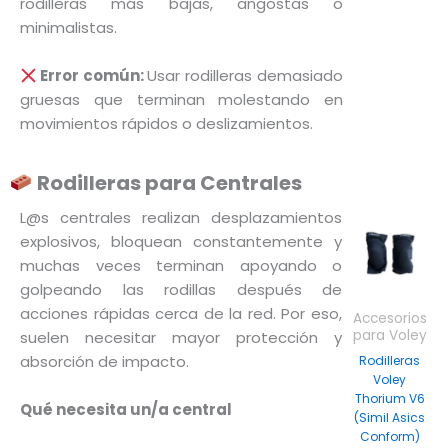
rodilleras más bajas, angostas o
minimalistas.
Error común:
Usar rodilleras demasiado
gruesas que terminan molestando en
movimientos rápidos o deslizamientos.
Rodilleras para Centrales
L@s centrales realizan desplazamientos
Este
explosivos, bloquean constantemente y
produc
muchas veces terminan apoyando o
tiene
golpeando las rodillas después de
múltipl
acciones rápidas cerca de la red. Por eso,
Accesorios
variant
para Voley
suelen necesitar mayor protección y
Las
absorción de impacto.
Rodilleras
Voley
opcion
Thorium V6
se
Qué necesita un/a central
(Simil Asics
puede
Conform)