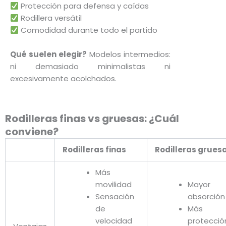
Protección para defensa y caídas
la
Rodillera versátil
página
Comodidad durante todo el partido
de
produc
Qué suelen elegir?
Modelos intermedios:
ni demasiado minimalistas ni
excesivamente acolchados.
Rodilleras finas vs gruesas: ¿Cuál
conviene?
Rodilleras finas
Rodilleras grues
Más
movilidad
Mayor
Sensación
absorció
de
Más
velocidad
protecci