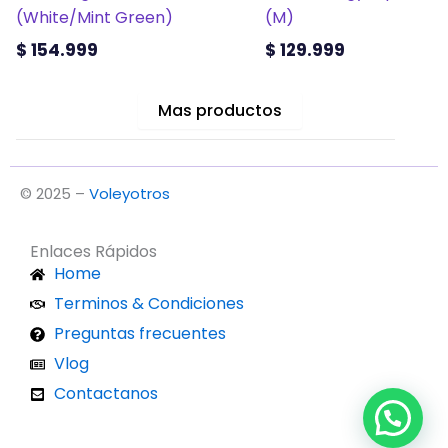
de
de
(White/Mint Green)
(M)
producto
producto
$
154.999
$
129.999
Mas productos
© 2025 –
Voleyotros
Enlaces Rápidos
Home
Terminos & Condiciones
Preguntas frecuentes
Vlog
Contactanos