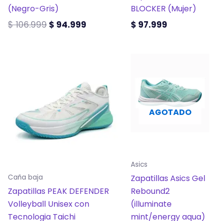
la
la
(Negro-Gris)
BLOCKER (Mujer)
página
página
$
106.999
$
94.999
$
97.999
de
de
producto
producto
Este
Este
producto
producto
tiene
tiene
múltiples
múltiples
variantes.
variantes.
AGOTADO
Las
Las
opciones
opciones
se
se
pueden
pueden
Asics
elegir
elegir
Zapatillas Asics Gel
Caña baja
en
en
Zapatillas PEAK DEFENDER
Rebound2
la
la
Volleyball Unisex con
(illuminate
página
página
Tecnologia Taichi
mint/energy aqua)