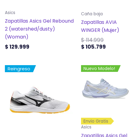
pueden
pueden
elegir
elegir
Asics
Caña baja
en
en
Zapatillas Asics Gel Rebound
Zapatillas AVIA
la
la
2 (watershed/dusty)
WINGER (Mujer)
página
página
(Woman)
$
114.999
de
de
$
129.999
$
105.799
producto
producto
Este
Este
Reingreso
Nuevo Modelo!
producto
producto
tiene
tiene
múltiples
múltiples
variantes.
variantes.
Las
Las
opciones
opciones
Envio Gratis
se
se
Asics
pueden
pueden
Zapatillas Asics Gel