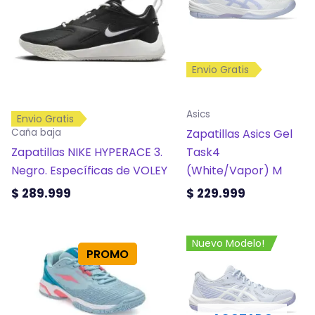
múltiples
múltiples
variantes.
variantes.
Las
Las
opciones
opciones
Envio Gratis
se
se
pueden
pueden
elegir
elegir
Asics
Envio Gratis
en
en
Zapatillas Asics Gel
Caña baja
la
la
Zapatillas NIKE HYPERACE 3.
Task4
página
página
Negro. Específicas de VOLEY
(White/Vapor) M
de
de
$
289.999
$
229.999
producto
producto
Este
Este
Nuevo Modelo!
PROMO
producto
producto
tiene
tiene
múltiples
múltiples