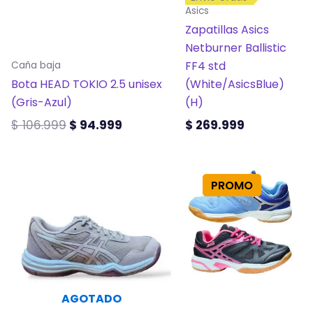
se
se
Asics
pueden
pueden
Zapatillas Asics
elegir
elegir
Netburner Ballistic
en
en
FF4 std
Caña baja
la
la
Bota HEAD TOKIO 2.5 unisex
(White/AsicsBlue)
página
página
(Gris-Azul)
(H)
de
de
$
106.999
$
94.999
$
269.999
producto
producto
Este
Este
PROMO
producto
producto
tiene
tiene
múltiples
múltiples
variantes.
variantes.
Las
Las
opciones
opciones
AGOTADO
se
se