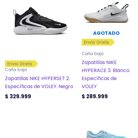
tiene
tiene
múltiples
múltiples
variantes.
variantes.
Las
Las
AGOTADO
opciones
opciones
Envio Gratis
se
se
pueden
pueden
Caña baja
elegir
elegir
Zapatillas NIKE
Envio Gratis
en
en
HYPERACE 3. Blanco.
Caña baja
la
la
Zapatillas NIKE HYPERSET 2.
Específicas de
página
página
Específicas de VOLEY. Negro
VOLEY
de
de
$
329.999
$
289.999
producto
producto
Este
Este
producto
producto
tiene
tiene