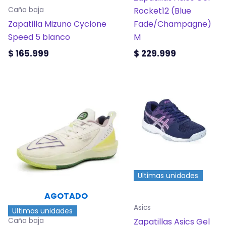
elegir
elegir
Rocket12 (Blue
Caña baja
en
en
Zapatilla Mizuno Cyclone
Fade/Champagne)
la
la
Speed 5 blanco
M
página
página
$
165.999
$
229.999
de
de
producto
producto
Este
Este
producto
producto
tiene
tiene
múltiples
múltiples
variantes.
variantes.
Las
Las
opciones
opciones
Ultimas unidades
se
se
pueden
pueden
AGOTADO
elegir
elegir
Asics
Ultimas unidades
en
en
Zapatillas Asics Gel
Caña baja