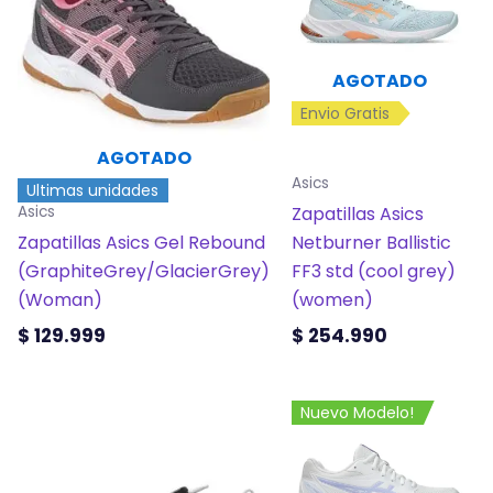
múltiples
múltiples
variantes.
variantes.
Las
Las
AGOTADO
opciones
opciones
Envio Gratis
se
se
pueden
pueden
AGOTADO
elegir
elegir
Asics
Ultimas unidades
en
en
Zapatillas Asics
Asics
la
la
Zapatillas Asics Gel Rebound
Netburner Ballistic
página
página
(GraphiteGrey/GlacierGrey)
FF3 std (cool grey)
de
de
(Woman)
(women)
producto
producto
$
129.999
$
254.990
Este
Este
Nuevo Modelo!
producto
producto
tiene
tiene