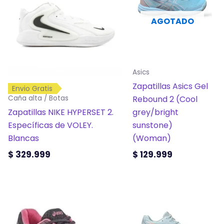
múltiples
múltiples
variantes.
variantes.
AGOTADO
Las
Las
opciones
opciones
se
se
pueden
pueden
Asics
elegir
elegir
Zapatillas Asics Gel
Envio Gratis
en
en
Rebound 2 (Cool
Caña alta / Botas
la
la
Zapatillas NIKE HYPERSET 2.
grey/bright
página
página
Específicas de VOLEY.
sunstone)
de
de
Blancas
(Woman)
producto
producto
$
329.999
$
129.999
Este
Este
producto
producto
tiene
tiene