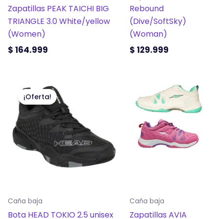
la
la
Zapatillas PEAK TAICHI BIG
Rebound
página
página
TRIANGLE 3.0 White/yellow
(Dive/SoftSky)
de
de
(Women)
(Woman)
producto
producto
$
164.999
$
129.999
El
El
Este
Este
precio
precio
producto
producto
¡Oferta!
original
actual
tiene
tiene
era:
es:
múltiples
múltiples
$ 106.999.
$ 94.999.
variantes.
variantes.
Las
Las
opciones
opciones
se
se
pueden
pueden
elegir
elegir
Caña baja
Caña baja
en
en
Bota HEAD TOKIO 2.5 unisex
Zapatillas AVIA