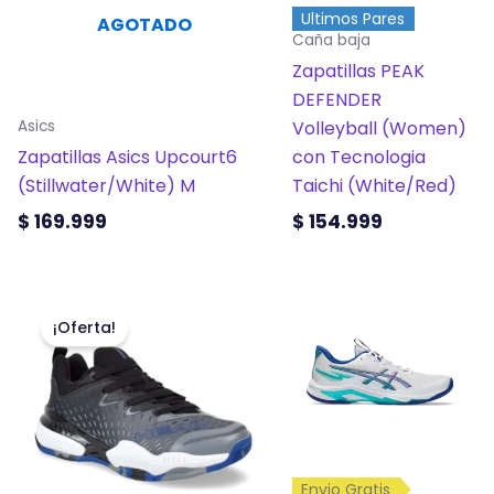
opciones
opciones
Ultimos Pares
AGOTADO
se
se
Caña baja
pueden
pueden
Zapatillas PEAK
elegir
elegir
DEFENDER
en
en
Volleyball (Women)
Asics
la
la
Zapatillas Asics Upcourt6
con Tecnologia
página
página
(Stillwater/White) M
Taichi (White/Red)
de
de
$
169.999
$
154.999
producto
producto
El
El
Este
Este
precio
precio
producto
producto
¡Oferta!
original
actual
tiene
tiene
era:
es:
múltiples
múltiples
$ 106.999.
$ 94.999.
variantes.
variantes.
Las
Las
opciones
opciones
Envio Gratis