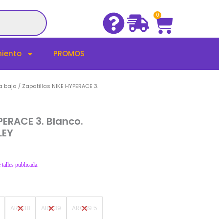
Cart
0
iento
PROMOS
a baja
/ Zapatillas NIKE HYPERACE 3.
PERACE 3. Blanco.
LEY
 talles publicada.
ARG38
ARG39
ARG39.5