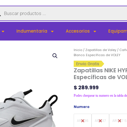
queda
uctos
Indumentaria
Accesorios
Equipam
Zapatillas
Inicio
/
Zapatillas de Voley
/
Cañ
NIKE
Blanco. Específicas de VOLEY
HYPERACE
Envio Gratis
3.
Zapatillas NIKE HY
Blanco.
Específicas de VO
Específicas
de
$
289.999
VOLEY
cantidad
Podes chequear tu numero en la tabla de
Numero
ARG36
ARG37
ARG37.5