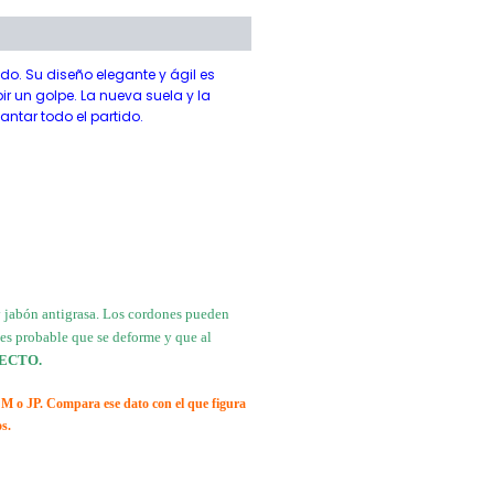
do. Su diseño elegante y ágil es
r un golpe. La nueva suela y la
tar todo el partido.
y jabón antigrasa. Los cordones pueden
e es probable que se deforme y que al
ECTO.
CM o JP. Compara ese dato con el que figura
os.