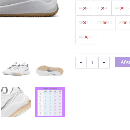
ARG40
ARG41
ARG41.5
ARG44
ARG44.5
ARG4
ARG47.5
Añad
-
+