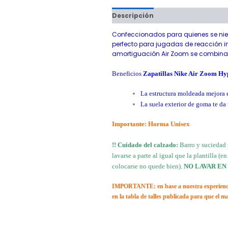
Descripción
Información adici
Confeccionados para quienes se niega
perfecto para jugadas de reacción in
amortiguación Air Zoom se combinan 
Beneficios
Zapatillas Nike Air Zoom H
La estructura moldeada mejora el
La suela exterior de goma te da
Importante: Horma Unisex
!! Cuidado del calzado:
Barro y suciedad 
lavarse a parte al igual que la plantilla 
colocarse no quede bien).
NO LAVAR EN
IMPORTANTE: en base a nuestra experiencia, 
en la tabla de talles publicada para que el 