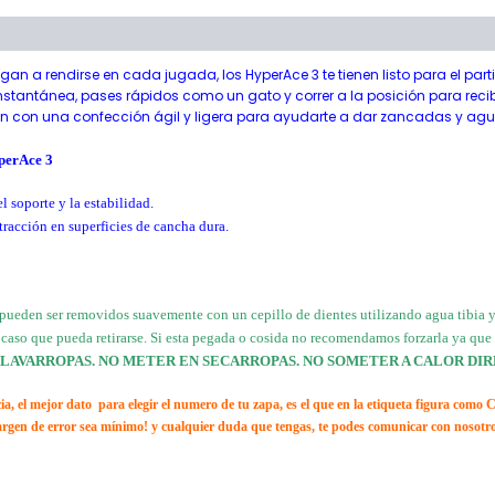
onal
n a rendirse en cada jugada, los HyperAce 3 te tienen listo para el parti
stantánea, pases rápidos como un gato y correr a la posición para recibi
con una confección ágil y ligera para ayudarte a dar zancadas y aguan
yperAce 3
 soporte y la estabilidad.
 tracción en superficies de cancha dura.
pueden ser removidos suavemente con un cepillo de dientes utilizando agua tibia 
(en caso que pueda retirarse. Si esta pegada o cosida no recomendamos forzarla ya qu
 LAVARROPAS. NO METER EN SECARROPAS. NO SOMETER A CALOR DIR
el mejor dato para elegir el numero de tu zapa, es el que en la etiqueta figura como 
margen de error sea mínimo! y cualquier duda que tengas, te podes comunicar con nosotr