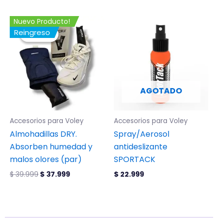
de
de
producto
producto
El
El
Nuevo Producto!
precio
precio
Reingreso
¡Oferta!
¡Oferta!
original
actual
era:
es:
$ 39.999.
$ 37.999.
AGOTADO
Accesorios para Voley
Accesorios para Voley
Almohadillas DRY.
Spray/Aerosol
Absorben humedad y
antideslizante
malos olores (par)
SPORTACK
$
39.999
$
37.999
$
22.999