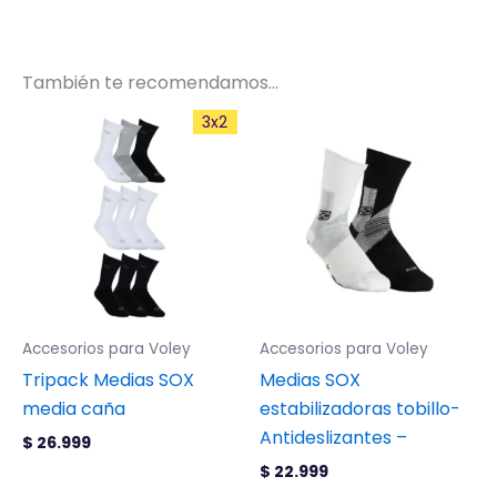
También te recomendamos…
Este
Este
3x2
producto
producto
tiene
tiene
múltiples
múltiples
variantes.
variantes.
Las
Las
opciones
opciones
se
se
Accesorios para Voley
Accesorios para Voley
pueden
pueden
Tripack Medias SOX
Medias SOX
elegir
elegir
media caña
estabilizadoras tobillo-
en
en
Antideslizantes –
la
la
$
26.999
página
página
$
22.999