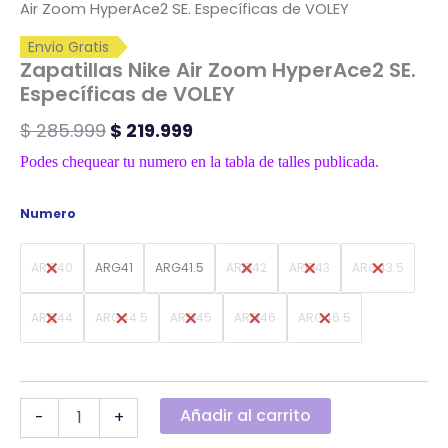
Air Zoom HyperAce2 SE. Específicas de VOLEY
Envio Gratis
Zapatillas Nike Air Zoom HyperAce2 SE.
Específicas de VOLEY
$
285.999
$
219.999
Podes chequear tu numero en la tabla de talles publicada.
Numero
ARG40
ARG41
ARG41.5
ARG42
ARG43
ARG43.5
ARG44
ARG44.5
ARG45
ARG46
ARG46.5
Añadir al carrito
-
+