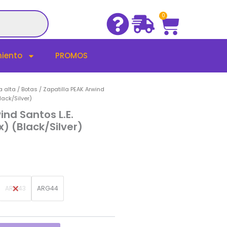
Cart
0
iento
PROMOS
 alta / Botas
/ Zapatilla PEAK Arwind
lack/Silver)
ind Santos L.E.
) (Black/Silver)
ARG43
ARG44