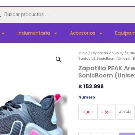
queda
uctos
Indumentaria
Accesorios
Equipam
Zapatilla
Inicio
/
Zapatillas de Voley
/
Caña
PEAK
Santos L.E. SonicBoom (Unisex) (B
Arwind
Zapatilla PEAK Arw
Santos
SonicBoom (Unisex
L.E.
SonicBoom
$
152.999
(Unisex)
(Black/Silver)
Numero
cantidad
ARG40
ARG41
ARG42