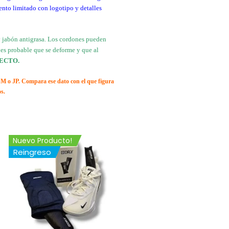
ento limitado con logotipo y detalles
y jabón antigrasa. Los cordones pueden
e es probable que se deforme y que al
ECTO.
CM o JP. Compara ese dato con el que figura
os.
El
El
Nuevo Producto!
precio
precio
¡Oferta!
¡Oferta!
Reingreso
original
actual
era:
es:
$ 39.999.
$ 37.999.