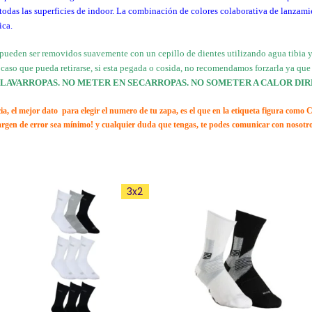
 todas las superficies de indoor. La combinación de colores colaborativa de lanzami
ica.
pueden ser removidos suavemente con un cepillo de dientes utilizando agua tibia 
en caso que pueda retirarse, si esta pegada o cosida, no recomendamos forzarla ya qu
 LAVARROPAS. NO METER EN SECARROPAS. NO SOMETER A CALOR DIR
el mejor dato para elegir el numero de tu zapa, es el que en la etiqueta figura como 
margen de error sea mínimo! y cualquier duda que tengas, te podes comunicar con nosotr
Este
Este
3x2
producto
producto
tiene
tiene
múltiples
múltiples
variantes.
variantes.
Las
Las
opciones
opciones
se
se
pueden
pueden
elegir
elegir