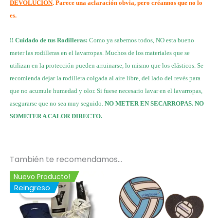
DEVOLUCIÓN
. Parece una aclaración obvia, pero créannos que no lo
es.
!! Cuidado de tus Rodilleras:
Como ya sabemos todos, NO esta bueno
meter las rodilleras en el lavarropas. Muchos de los materiales que se
utilizan en la protección pueden arruinarse, lo mismo que los elásticos. Se
recomienda dejar la rodillera colgada al aire libre, del lado del revés para
que no acumule humedad y olor. Si fuese necesario lavar en el lavarropas,
asegurarse que no sea muy seguido.
NO METER EN SECARROPAS. NO
SOMETER A CALOR DIRECTO.
También te recomendamos…
El
El
Nuevo Producto!
precio
precio
Reingreso
¡Oferta!
¡Oferta!
original
actual
era:
es:
$ 39.999.
$ 37.999.