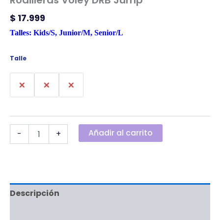
$
17.999
Talles: Kids/S, Junior/M,
Senior/L
Talle
S
M
L
Añadir al carrito
-
+
Descripción
Información adicional