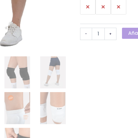
S
M
L
Añad
-
+