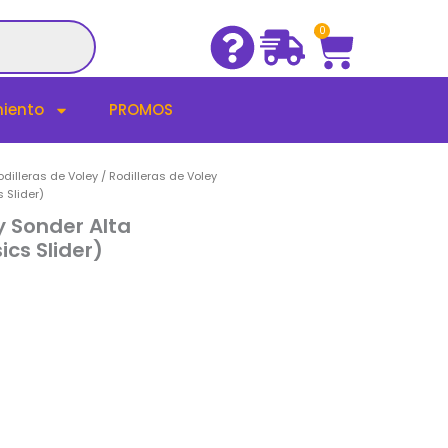
Cart
0
iento
PROMOS
odilleras de Voley
/ Rodilleras de Voley
 Slider)
y Sonder Alta
ics Slider)