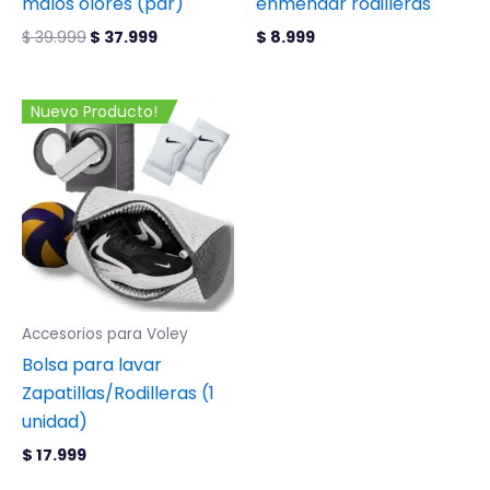
malos olores (par)
enmendar rodilleras
$
39.999
$
37.999
$
8.999
Nuevo Producto!
Accesorios para Voley
Bolsa para lavar
Zapatillas/Rodilleras (1
unidad)
$
17.999