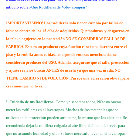
articulo sobre
¿Qué Rodilleras de Voley comprar?
IMPORTANTÍSIMO! Las rodilleras solo tienen cambio por fallas de
fabrica dentro de los 15 días de adquiridas. Quemaduras, y desgarros en
la tela, o agujeros en la protección NO SE CONSIDERAS FALLAS DE
FABRICA. Este es un producto cuya función es ser una barrera entre el
piso y la rodilla antes caídas, los tipos de roturas mencionadas se
consideran producto del USO. Además, asegúrate que el talle, protección
y ajuste sean los buscas
ANTES
de usarla ya que una vez usada,
NO
TIENE CAMBIO NI DEVOLUCIÓN
. Parece una aclaración obvia, pero
créannos que no lo es.
!! Cuidado de tus Rodilleras:
Como ya sabemos todos, NO esta bueno
meter las rodilleras en el lavarropas. Muchos de los materiales que se
utilizan en la protección pueden arruinarse, lo mismo que los elásticos. Se
recomienda dejar la rodillera colgada al aire libre, del lado del revés para
que no acumule humedad y olor. Si fuese necesario lavar en el lavarropas,