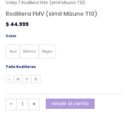
Voley
/ Rodillera FMV (simil Mizuno T10)
Rodillera FMV (simil Mizuno T10)
$
44.999
Color
Azul
Blanco
Negro
Talle Rodilleras
L
M
S
XL
Añadir al carrito
-
+