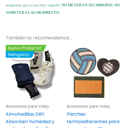
asegurarse que no sea muy seguido.
NO METER EN SECARROPAS. NO
SOMETER A CALOR DIRECTO.
También te recomendamos…
El
El
Nuevo Producto!
precio
precio
Reingreso
¡Oferta!
¡Oferta!
original
actual
era:
es:
$ 39.999.
$ 37.999.
Accesorios para Voley
Accesorios para Voley
Almohadillas DRY.
Parches
Absorben humedad y
termoadherentes para