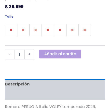
$
29.999
Talle
16
S
M
L
XL
2XL
3XL
Añadir al carrito
-
+
Descripción
Información adicional
Remera PERUGIA Italia VOLEY temporada 2026,