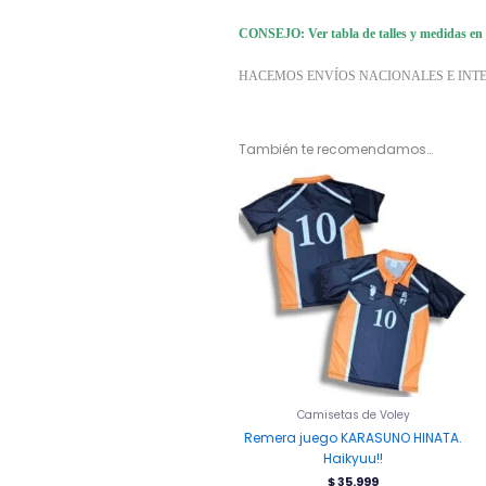
CONSEJO: Ver tabla de talles y medidas en la
HACEMOS ENVÍOS NACIONALES E INT
También te recomendamos…
Este
producto
tiene
múltiples
variantes.
Las
opciones
se
pueden
elegir
en
la
Camisetas de Voley
página
Remera juego KARASUNO HINATA.
de
Haikyuu!!
producto
$
35.999