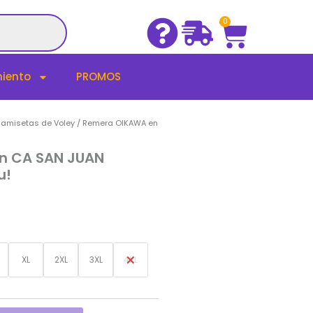
Cart
0
iento
PROMOS
amisetas de Voley
/ Remera OIKAWA en
n CA SAN JUAN
u!
XL
2XL
3XL
4XL