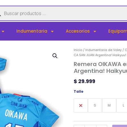
queda
uctos
Indumentaria
Accesorios
Equipam
Remera
Inicio
/
Indumentaria de Voley
/
C
OIKAWA
CA SAN JUAN Argentina! Haikyuu!
en
Remera OIKAWA e
CA
Argentina! Haikyu
SAN
JUAN
$
29.999
Argentina!
Haikyuu!
Talle
cantidad
XS
S
M
L