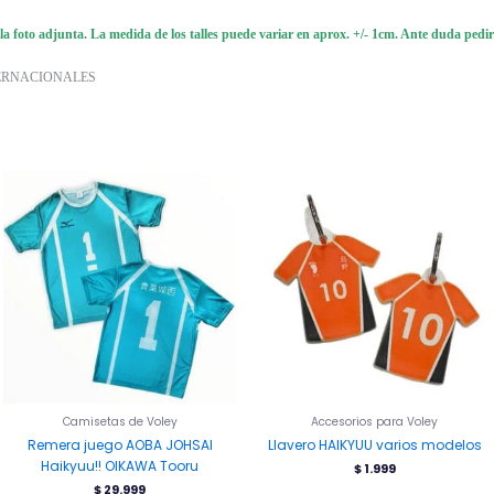
 foto adjunta. La medida de los talles puede variar en aprox. +/- 1cm. Ante duda pedir
ERNACIONALES
Este
Este
producto
producto
tiene
tiene
múltiples
múltiples
variantes.
variantes.
Las
Las
opciones
opciones
se
se
pueden
pueden
elegir
elegir
en
en
la
la
Camisetas de Voley
Accesorios para Voley
página
página
Remera juego AOBA JOHSAI
Llavero HAIKYUU varios modelos
de
de
Haikyuu!! OIKAWA Tooru
$
1.999
producto
producto
$
29.999