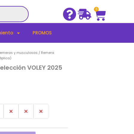
Cart
0
iento
PROMOS
emeras y musculosas
/ Remera
éplica)
cio
elección VOLEY 2025
ual
6.999.
XL
2XL
3XL