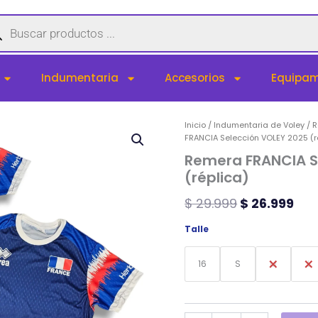
queda
uctos
Indumentaria
Accesorios
Equipam
Remera
Inicio
/
Indumentaria de Voley
El
El
/
R
FRANCIA
FRANCIA Selección VOLEY 2025 (r
precio
pre
Selección
Remera FRANCIA S
VOLEY
original
act
(réplica)
2025
era:
es:
(réplica)
$
29.999
$
26.999
$ 29.999.
$ 2
cantidad
Talle
16
S
M
L