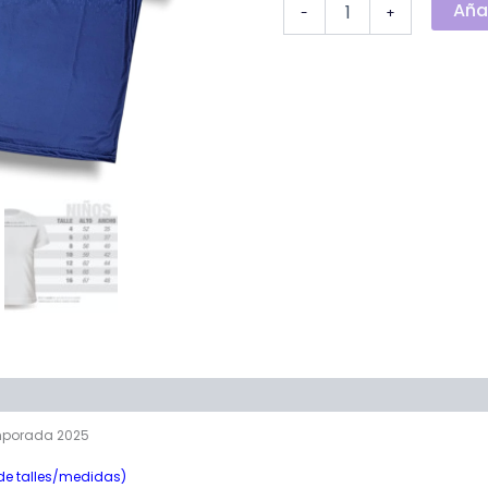
Añad
-
+
onal
mporada 2025
 de talles/medidas)