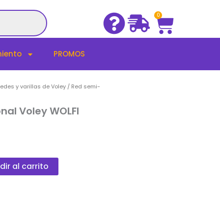
Cart
0
iento
PROMOS
edes y varillas de Voley
/ Red semi-
nal Voley WOLFI
s
ir al carrito