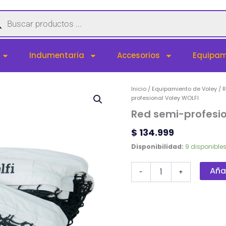
queda
uctos
Indumentaria
Accesorios
Equipam
Red
Inicio
/
Equipamiento de Voley
/
R
semi-
profesional Voley WOLFI
profesional
Red semi-profesio
Voley
WOLFI
$
134.999
cantidad
Disponibilidad:
9 disponible
Añad
-
+