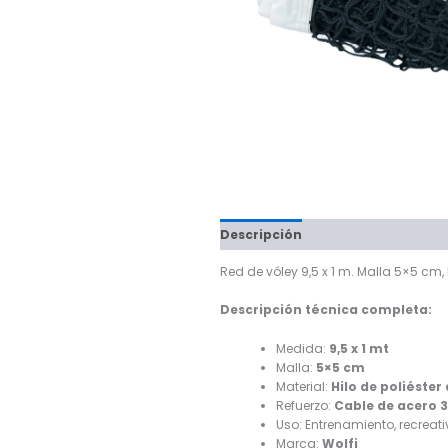
Descripción
Red de vóley 9,5 x 1 m. Malla 5×5 cm,
Descripción técnica completa:
Medida:
9,5 x 1 mt
Malla:
5×5 cm
Material:
Hilo de poliéster
Refuerzo:
Cable de acero
Uso: Entrenamiento, recreati
Marca:
Wolfi