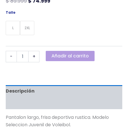
$
89.999
$
74.999
Talle
L
2XL
Añadir al carrito
-
+
Descripción
Información adicional
Pantalon largo, frisa deportiva rustica. Modelo
Seleccion Juvenil de Voleibol.