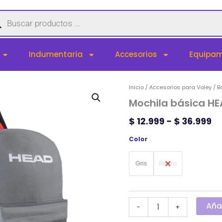
queda
uctos
Indumentaria
Accesorios
Equipam
Mochila
Inicio
/
Accesorios para Voley
R
/
B
básica
Mochila básica H
d
HEAD
cantidad
pr
$
12.999
-
$
36.999
d
Color
$ 
h
Gris
Negro
$ 
Añad
-
+