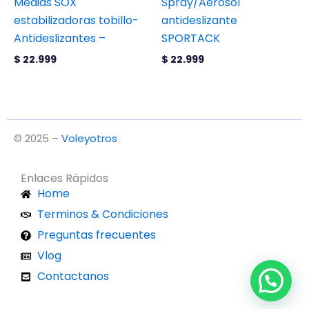
Medias SOX
Spray/Aerosol
elegir
estabilizadoras tobillo-
antideslizante
en
Antideslizantes –
SPORTACK
la
página
$
22.999
$
22.999
de
producto
© 2025 –
Voleyotros
Enlaces Rápidos
Home
Terminos & Condiciones
Preguntas frecuentes
Vlog
Contactanos