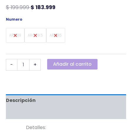
$
199.999
$
183.999
Numero
ARG39
ARG39.5
ARG45
Añadir al carrito
-
+
Descripción
Información adicional
Detalles: