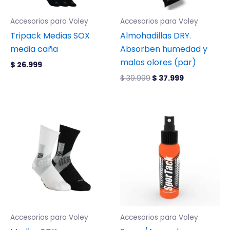
se
Accesorios para Voley
Accesorios para Voley
pueden
Tripack Medias SOX
Almohadillas DRY.
elegir
media caña
Absorben humedad y
en
malos olores (par)
la
$
26.999
página
$
39.999
$
37.999
de
producto
Este
producto
tiene
múltiples
variantes.
Las
opciones
se
Accesorios para Voley
Accesorios para Voley
pueden