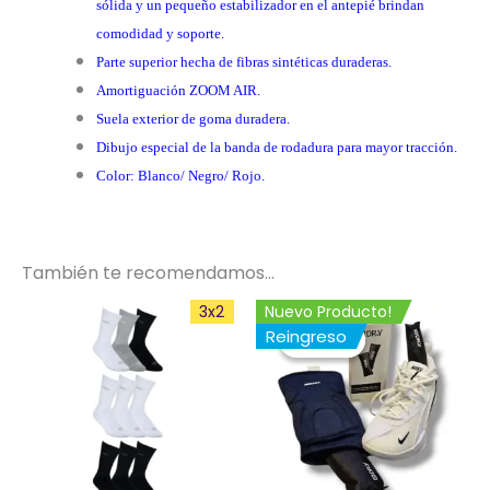
sólida y un pequeño estabilizador en el antepié brindan
comodidad y soporte.
Parte superior hecha de fibras sintéticas duraderas.
Amortiguación ZOOM AIR.
Suela exterior de goma duradera.
Dibujo especial de la banda de rodadura para mayor tracción.
Color: Blanco/ Negro/ Rojo.
También te recomendamos…
El
El
Este
3x2
Nuevo Producto!
precio
precio
Reingreso
producto
¡Oferta!
¡Oferta!
original
actual
tiene
era:
es:
$ 39.999.
$ 37.999.
múltiples
variantes.
Las
opciones