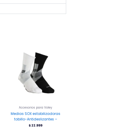
Este
producto
tiene
múltiples
variantes.
Las
opciones
se
pueden
elegir
en
la
Accesorios para Voley
página
Medias SOX estabilizadoras
de
tobillo-Antideslizantes –
producto
$
22.999