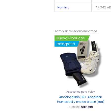
Numero
ARG42, A
También te recomendamos…
El
El
Nuevo Producto!
precio
precio
¡Oferta!
¡Oferta!
Reingreso
original
actual
era:
es:
$ 39.999.
$ 37.999.
Accesorios para Voley
Almohadillas DRY. Absorben
humedad y malos olores (par)
$
39.999
$
37.999