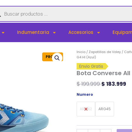
queda
uctos
Indumentaria
Accesorios
Equipam
Bota
Inicio
/
Zapatillas de Voley
/
Caña
PROMO
Converse
G4 HI (Azul)
All
Envio Gratis
Star
Bota Converse All 
G4
HI
$
199.999
$
183.999
(Azul)
cantidad
Numero
ARG42
ARG45