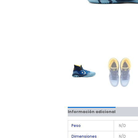
Información adicional
Peso
N/D
Dimensiones
N/D