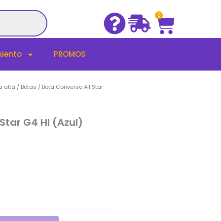
Cart
0
iento
PROMOS
 alta / Botas
/ Bota Converse All Star
Star G4 HI (Azul)