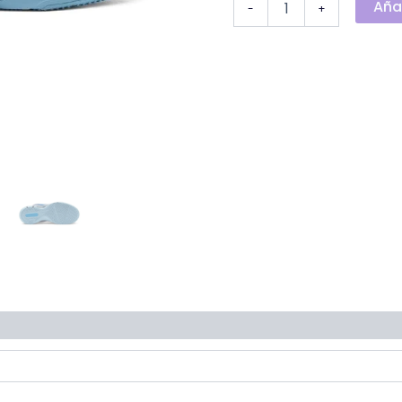
Añad
-
+