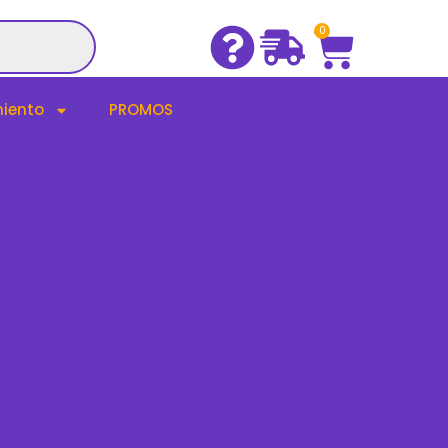
Cart
0
iento
PROMOS