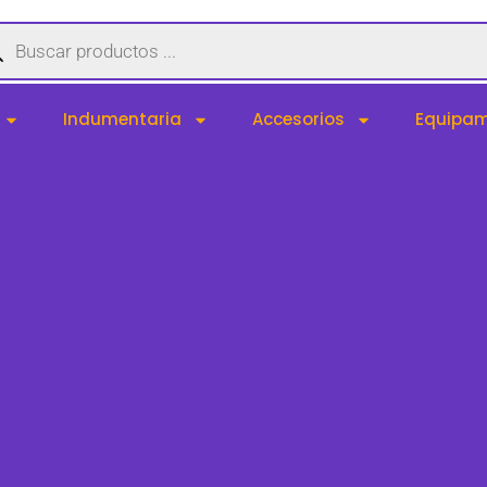
queda
uctos
Indumentaria
Accesorios
Equipam