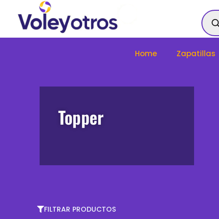
Ir
Bús
al
de
contenido
prod
Home
Zapatillas
Topper
FILTRAR PRODUCTOS