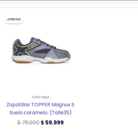
El
El
¡Oferta!
precio
precio
original
actual
era:
es:
$ 75.000.
$ 59.999.
Caña baja
Zapatillas TOPPER Magnus II.
Suela caramelo. (Talle35)
$
75.000
$
59.999