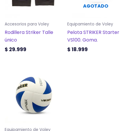
Las
AGOTADO
opciones
se
Accesorios para Voley
Equipamiento de Voley
pueden
Rodillera Striker Talle
Pelota STRIKER Starter
elegir
único
VS100. Goma.
en
la
$
29.999
$
18.999
página
de
producto
Equipamiento de Voley