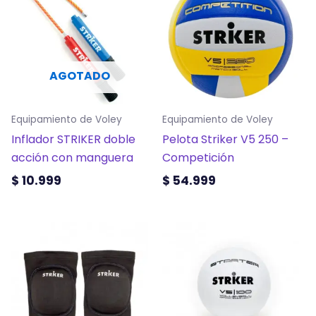
tiene
tiene
múltiples
múltiples
variantes.
variantes.
Las
Las
AGOTADO
opciones
opciones
se
se
Equipamiento de Voley
Equipamiento de Voley
pueden
pueden
Inflador STRIKER doble
Pelota Striker V5 250 –
elegir
elegir
acción con manguera
Competición
en
en
la
la
$
10.999
$
54.999
página
página
de
de
Este
producto
producto
producto
tiene
múltiples
variantes.