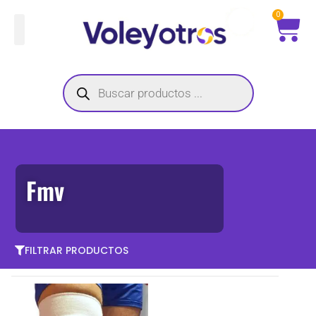
Ir
Ca
0
al
contenido
Búsqueda
de
productos
Fmv
FILTRAR PRODUCTOS
Este
producto