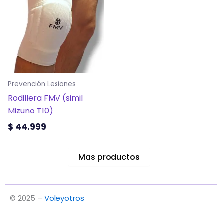
tiene
múltiples
variantes.
Las
opciones
se
Prevención Lesiones
pueden
Rodillera FMV (simil
elegir
Mizuno T10)
en
la
$
44.999
página
de
Mas productos
producto
© 2025 –
Voleyotros