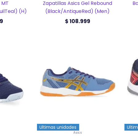
4 MT
Zapatillas Asics Gel Rebound
Ba
ilTeal) (H)
(Black/AntiqueRed) (Men)
9
$
108.999
Este
ucto
producto
tiene
ples
múltiples
ntes.
variantes.
Las
ones
opciones
se
en
pueden
elegir
en
la
na
página
de
ucto
producto
Ultimas unidades
Ulti
Asics