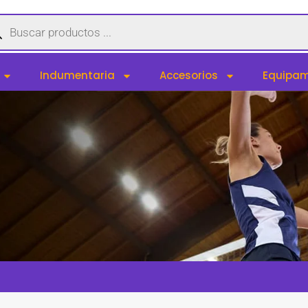
queda
uctos
Indumentaria
Accesorios
Equipam