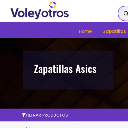
Ir
Bús
al
de
contenido
prod
Home
Zapatillas
Zapatillas Asics
FILTRAR PRODUCTOS