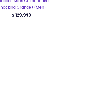
atillas Asics Gel Rebound
Shocking Orange) (Men)
$
129.999