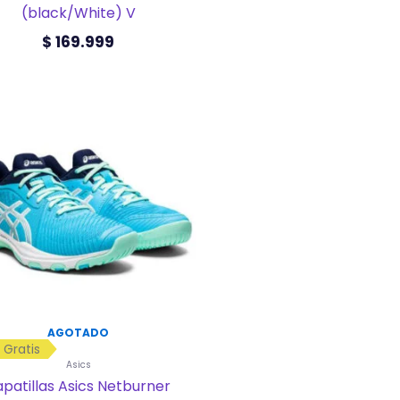
(black/White) V
$
169.999
Este
producto
tiene
múltiples
variantes.
Las
opciones
se
pueden
elegir
en
la
página
de
AGOTADO
producto
 Gratis
Asics
apatillas Asics Netburner