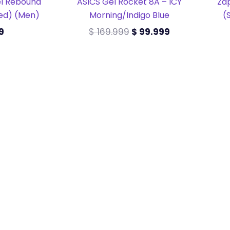
Gel Rebound
ASICS Gel Rocket 8A – ICY
Zap
ed) (Men)
Morning/Indigo Blue
(
9
$
169.999
$
99.999