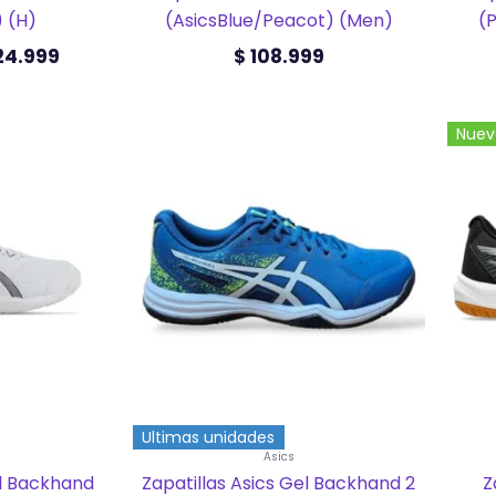
) (H)
(AsicsBlue/Peacot) (Men)
(
24.999
$
108.999
Este
Nuev
ucto
producto
tiene
ples
múltiples
ntes.
variantes.
Las
ones
opciones
se
en
pueden
elegir
en
la
na
página
de
ucto
producto
Ultimas unidades
Asics
el Backhand
Zapatillas Asics Gel Backhand 2
Z