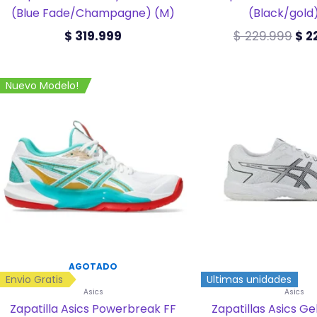
(Blue Fade/Champagne) (M)
(Black/gold
$
319.999
$
229.999
$
2
Este
Este
Nuevo Modelo!
producto
prod
tiene
tiene
múltiples
múlti
variantes.
varia
Las
Las
opciones
opci
se
se
pueden
pued
elegir
elegir
en
en
la
la
página
pági
de
de
AGOTADO
producto
prod
Envio Gratis
Ultimas unidades
Asics
Asics
Zapatilla Asics Powerbreak FF
Zapatillas Asics G