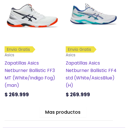
tiene
tiene
múltiples
múltiples
variantes.
variantes.
Las
Las
opciones
opciones
se
se
Envio Gratis
Envio Gratis
pueden
pueden
Asics
Asics
elegir
elegir
Zapatillas Asics
Zapatillas Asics
en
en
Netburner Ballistic FF3
Netburner Ballistic FF4
la
la
MT (White/Indigo Fog)
std (White/AsicsBlue)
página
página
(man)
(H)
de
de
$
269.999
$
269.999
producto
producto
Mas productos