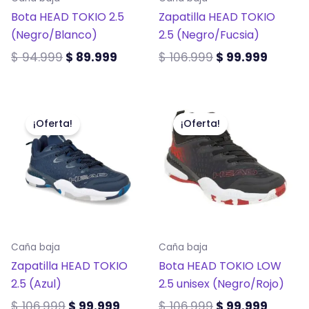
pueden
pueden
Bota HEAD TOKIO 2.5
Zapatilla HEAD TOKIO
elegir
elegir
(Negro/Blanco)
2.5 (Negro/Fucsia)
en
en
la
la
$
94.999
$
89.999
$
106.999
$
99.999
página
página
de
de
El
El
El
El
Este
Este
producto
producto
precio
precio
precio
precio
producto
producto
¡Oferta!
¡Oferta!
original
actual
original
actual
tiene
tiene
era:
es:
era:
es:
múltiples
múltiples
$ 106.999.
$ 99.999.
$ 106.999.
$ 99.9
variantes.
variantes.
Las
Las
opciones
opciones
se
se
Caña baja
Caña baja
pueden
pueden
Zapatilla HEAD TOKIO
Bota HEAD TOKIO LOW
elegir
elegir
2.5 (Azul)
2.5 unisex (Negro/Rojo)
en
en
la
la
$
106.999
$
99.999
$
106.999
$
99.999