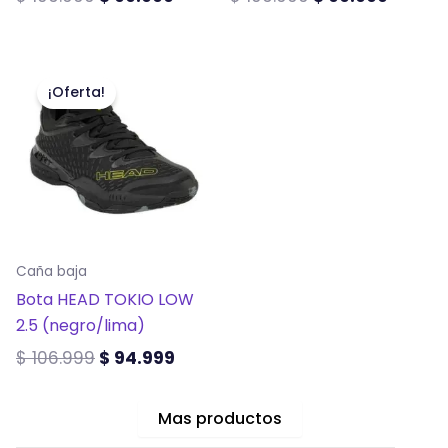
página
página
de
de
El
El
Este
producto
producto
precio
precio
producto
¡Oferta!
original
actual
tiene
era:
es:
múltiples
$ 106.999.
$ 94.999.
variantes.
Las
opciones
se
Caña baja
pueden
Bota HEAD TOKIO LOW
elegir
2.5 (negro/lima)
en
la
$
106.999
$
94.999
página
de
Mas productos
producto